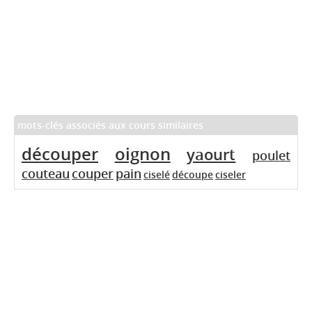
mots-clés associés aux cours similaires
découper
oignon
yaourt
poulet
couteau
couper
pain
ciselé
découpe
ciseler