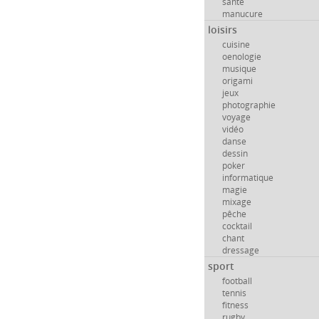
santé
manucure
loisirs
cuisine
oenologie
musique
origami
jeux
photographie
voyage
vidéo
danse
dessin
poker
informatique
magie
mixage
pêche
cocktail
chant
dressage
sport
football
tennis
fitness
rugby