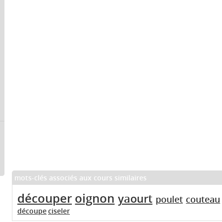
mots-clés associés aux cours similaires
découper
oignon
yaourt
poulet
couteau
découpe
ciseler