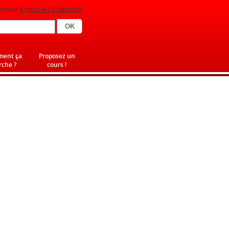
onjour
S'inscrire / S'identifier
ent ça
Proposez un
che ?
cours !