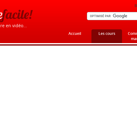
B
e
facile!
re en vidéo...
Accueil
Les cours
Comm
mar