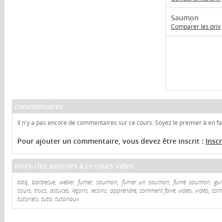
Saumon
Comparer les prix
commentaires
Il n'y a pas encore de commentaires sur ce cours. Soyez le premier à en fai
Pour ajouter un commentaire, vous devez être inscrit :
Insc
mots-clés associés à ce cours video
bbq, barbecue, weber, fumer, saumon, fumer un saumon, fumé saumon, guid
cours, trucs, astuces, leçons, lecons, apprendre, comment faire, video, vidéo, com
tutoriels, tuto, tutoriaux.