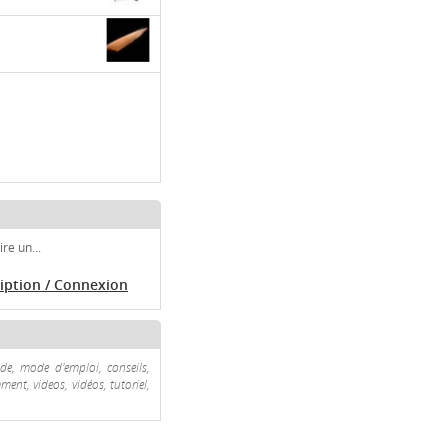
re un...
ription / Connexion
e, mode d'emploi, conseils,
ment, videos, vidéos, tutoriel,