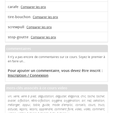
carafe
:
Comparer les prix
tire-bouchon
:
Comparer les prix
screwpull
:
Comparer les prix
stop-goutte
:
Comparer les prix
commentaires
Il n'y a pas encore de commentaires sur ce cours. Soyez le premier à
en faire un...
Pour ajouter un commentaire, vous devez être inscrit :
Inscription / Connexion
mots-clés associés à ce cours video
vin, verre, verre à pied, dégustation, déguster, élégance, chic, tache, tacher,
avaler, olfaction, rétro-olfaction, oxygène, oxygènation, air, nez, aération,
mélanger, appui, table, guide, mode d'emploi, conseils, cours, trucs,
astuces, leçons, lecons, apprendre, comment faire, video, vidéo, comment,