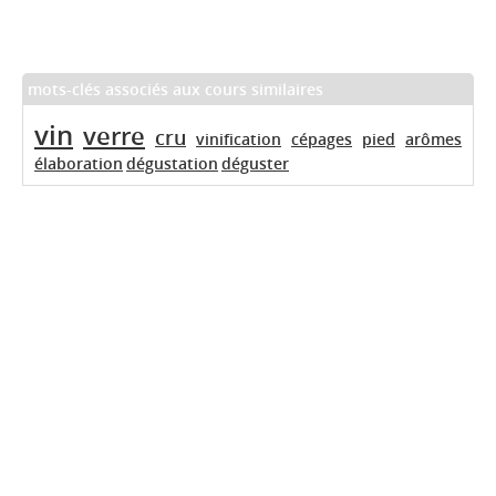
mots-clés associés aux cours similaires
vin
verre
cru
vinification
cépages
pied
arômes
élaboration
dégustation
déguster