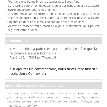
Pour faire une bonne brioche aux pralines, il vous faut:
De la farine pour brioches et pains au lait briochés, du lait, sel, sucre,
levure boulanger, beurre et pralines.
On commence par le beurre ramoli et le sel, une cuillère à café. Deux
cuillères de sucre, puis le lait 200ml, la farine et par dessus la levure,
toujours en dernier et jamais en contacte avec les liquides.
Mettez en marche votre machine à pain. Maintenant vous pouvez
déguster votre brioche!
commentaires
« Ma machine à pain n'est pas pareille, j'espère que la
brioche sera aussi bonne!!! »
Posté le 05/11/2008 par Thomas G.
Pour ajouter un commentaire, vous devez être inscrit :
Inscription / Connexion
mots-clés associés à ce cours video
machine à pain, brioche, brioche aux pralines, fonctionnement machine à
pain, guide, mode d'emploi, conseils, cours, trucs, astuces, leçons, lecons,
apprendre, comment faire, video, vidéo, comment, videos, vidéos, tutoriel,
tutoriels, tuto, tutoriaux.