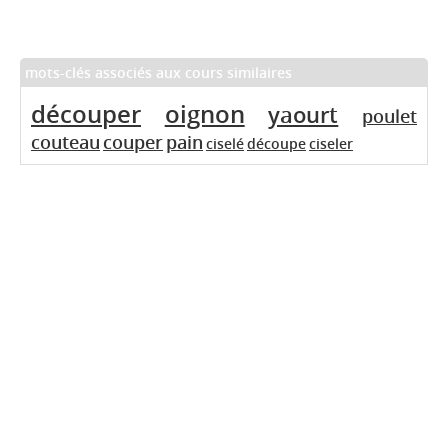
mots-clés associés aux cours similaires
découper
oignon
yaourt
poulet
couteau
couper
pain
ciselé
découpe
ciseler