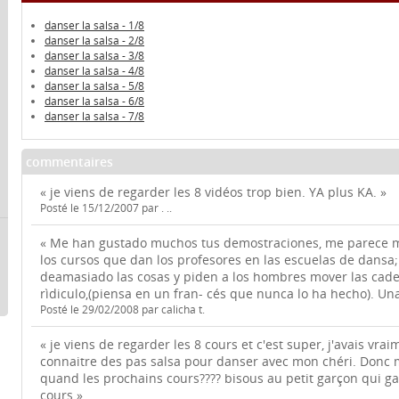
danser la salsa - 1/8
danser la salsa - 2/8
danser la salsa - 3/8
danser la salsa - 4/8
danser la salsa - 5/8
danser la salsa - 6/8
danser la salsa - 7/8
commentaires
« je viens de regarder les 8 vidéos trop bien. YA plus KA. »
Posté le 15/12/2007 par . ..
« Me han gustado muchos tus demostraciones, me parece 
los cursos que dan los profesores en las escuelas de dansa
deamasiado las cosas y piden a los hombres mover las cad
rìdiculo,(piensa en un fran- cés que nunca lo ha hecho). Un
Posté le 29/02/2008 par calicha t.
« je viens de regarder les 8 cours et c'est super, j'avais vra
connaitre des pas salsa pour danser avec mon chéri. Donc 
quand les prochains cours???? bisous au petit garçon qui ga
cours »