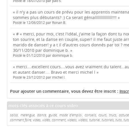
Posté le 18/07/2010 par pao s.
« il n'y a pas un cours de prévu pour les apprentis mainte
sommes plus débutants? :) Ca serait génialllllllllllllll!!!! »
Posté le 12/06/2012 par Ronan B.
« # « merci, pour moi, c'est l'idéal, j'aime la façon dont tu 
ton sourire, et la danse en couple, super! il me faut juste ar
marido de danser! y a t il d'autres cours donnés par toi ? me
30/11/2010 par dominique b. »
Posté le 01/12/2010 par dominique b.
« merci....excellent cours....vous avez vraiment du talent...
et autant danser.... Bravo et merci michel l »
Posté le 23/12/2012 par michel l.
Pour ajouter un commentaire, vous devez être inscrit :
Insc
mots-clés associés à ce cours video
salsa, merengue, dance, guide, mode d'emploi, conseils, cours, trucs, astuces
comment faire, video, vidéo, comment, videos, vidéos, tutoriel, tutoriels, tuto, tut