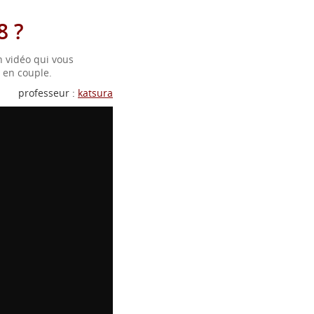
8 ?
n vidéo qui vous
 en couple.
professeur :
katsura