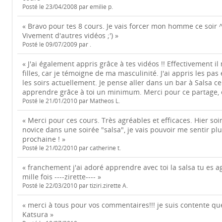
Posté le 23/04/2008 par emilie p.
« Bravo pour tes 8 cours. Je vais forcer mon homme ce soir 
Vivement d'autres vidéos ;') »
Posté le 09/07/2009 par .
« J'ai également appris grâce à tes vidéos !! Effectivement il
filles, car je témoigne de ma masculinité. J'ai appris les pas
les soirs actuellement. Je pense aller dans un bar à Salsa ce
apprendre grâce à toi un minimum. Merci pour ce partage, e
Posté le 21/01/2010 par Matheos L.
« Merci pour ces cours. Très agréables et efficaces. Hier so
novice dans une soirée "salsa", je vais pouvoir me sentir plus
prochaine ! »
Posté le 21/02/2010 par catherine t.
« franchement j'ai adoré apprendre avec toi la salsa tu es a
mille fois ----zirette---- »
Posté le 22/03/2010 par tiziri.zirette A.
« merci à tous pour vos commentaires!!! je suis contente que
Katsura »