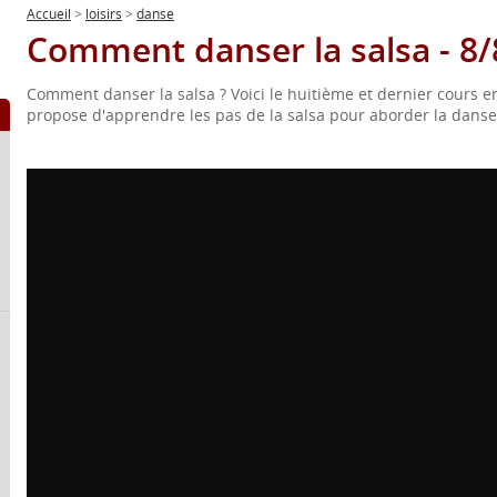
Accueil
>
loisirs
>
danse
Comment danser la salsa - 8/
Comment danser la salsa ? Voici le huitième et dernier cours e
propose d'apprendre les pas de la salsa pour aborder la danse