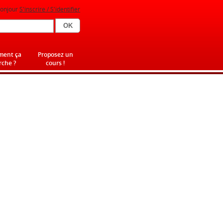
onjour
S'inscrire / S'identifier
ent ça
Proposez un
che ?
cours !