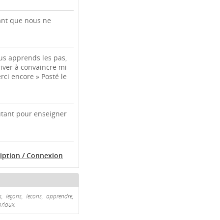
nant que nous ne
nous apprends les pas,
river à convaincre mi
rci encore » Posté le
autant pour enseigner
ription / Connexion
, leçons, lecons, apprendre,
oriaux.