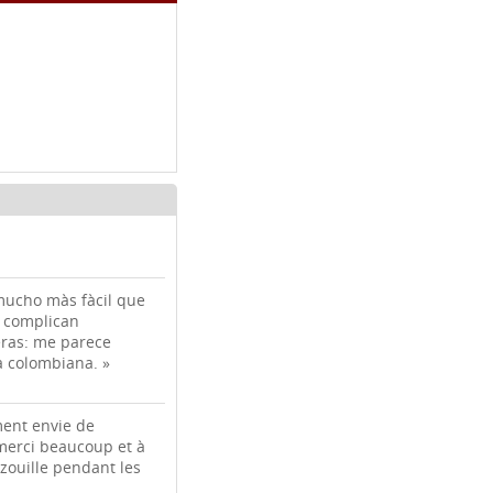
mucho màs fàcil que
; complican
eras: me parece
a colombiana. »
iment envie de
merci beaucoup et à
zouille pendant les