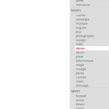
santé
manucure
loisirs
cuisine
oenologie
musique
origami
jeux
photographie
voyage
vidéo
danse
dessin
poker
informatique
magie
mixage
pêche
cocktail
chant
dressage
sport
football
tennis
fitness
rugby