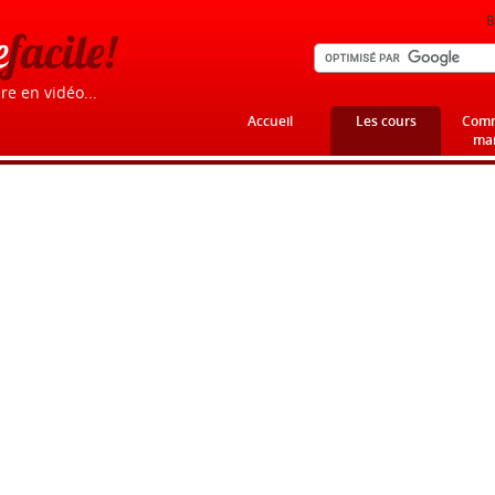
B
e
facile!
re en vidéo...
Accueil
Les cours
Comm
mar