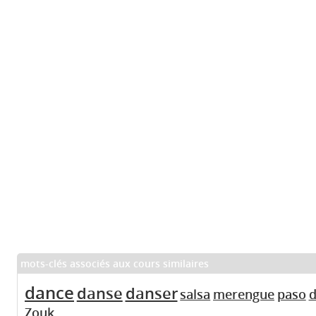
mots-clés associés aux cours similaires
dance
danse
danser
salsa
merengue
paso
d
Zouk