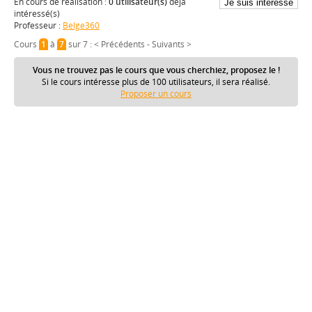
En cours de réalisation :
0 utilisateur(s)
déjà
intéressé(s)
Professeur :
Belge360
Cours
1
à
7
sur 7 :
< Précédents
-
Suivants >
Vous ne trouvez pas le cours que vous cherchiez, proposez le !
Si le cours intéresse plus de 100 utilisateurs, il sera réalisé.
Proposer un cours