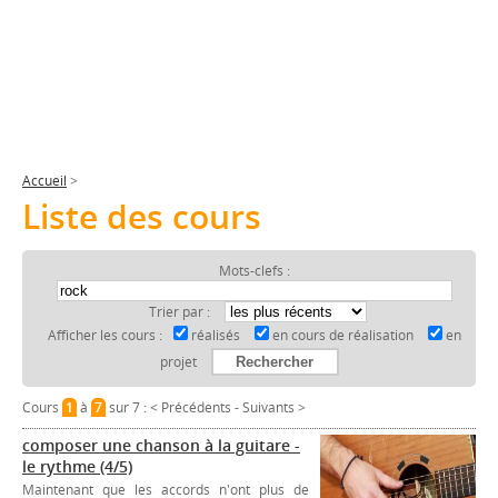
Accueil
>
Liste des cours
Mots-clefs :
Trier par :
Afficher les cours :
réalisés
en cours de réalisation
en
projet
Cours
1
à
7
sur 7 :
< Précédents
-
Suivants >
composer une chanson à la guitare -
le rythme (4/5)
Maintenant que les accords n'ont plus de