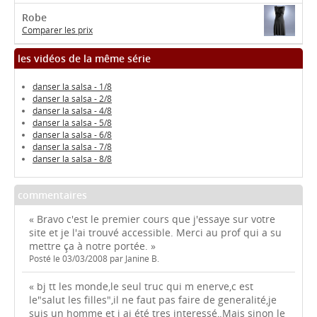
Robe
Comparer les prix
les vidéos de la même série
danser la salsa - 1/8
danser la salsa - 2/8
danser la salsa - 4/8
danser la salsa - 5/8
danser la salsa - 6/8
danser la salsa - 7/8
danser la salsa - 8/8
commentaires
« Bravo c'est le premier cours que j'essaye sur votre
site et je l'ai trouvé accessible. Merci au prof qui a su
mettre ça à notre portée. »
Posté le 03/03/2008 par Janine B.
« bj tt les monde,le seul truc qui m enerve,c est
le"salut les filles",il ne faut pas faire de generalité,je
suis un homme et j ai été tres interessé,.Mais sinon le