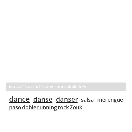
mots-clés associés aux cours similaires
dance
danse
danser
salsa
merengue
paso
doble
running
rock
Zouk