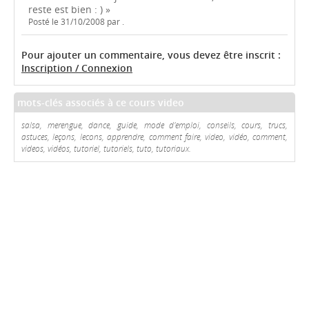
reste est bien : ) »
Posté le 31/10/2008 par .
Pour ajouter un commentaire, vous devez être inscrit :
Inscription / Connexion
mots-clés associés à ce cours video
salsa, merengue, dance, guide, mode d'emploi, conseils, cours, trucs,
astuces, leçons, lecons, apprendre, comment faire, video, vidéo, comment,
videos, vidéos, tutoriel, tutoriels, tuto, tutoriaux.