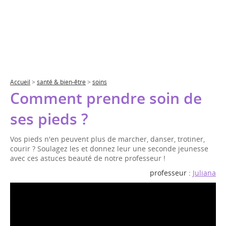
Accueil
>
santé & bien-être
>
soins
Comment prendre soin de
ses pieds ?
Vos pieds n'en peuvent plus de marcher, danser, trotiner,
courir ? Soulagez les et donnez leur une seconde jeunesse
avec ces astuces beauté de notre professeur !
professeur :
Juliana