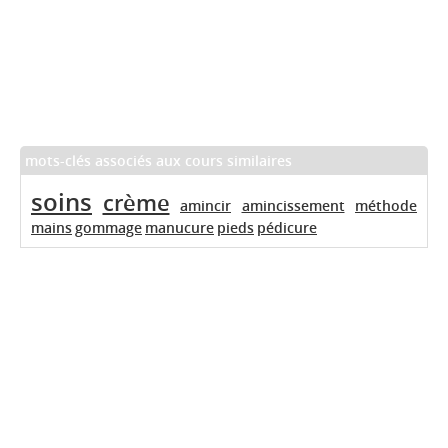
mots-clés associés aux cours similaires
soins
crème
amincir
amincissement
méthode
mains
gommage
manucure
pieds
pédicure