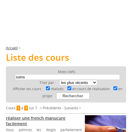
Accueil
>
Liste des cours
Mots-clefs :
Trier par :
Afficher les cours :
réalisés
en cours de réalisation
en
projet
Cours
1
à
7
sur 7 :
< Précédents
-
Suivants >
réaliser une french manucure
facilement
Vous admirez les doigts parfaitement