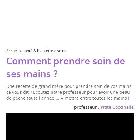
Accueil
>
santé & bien-être
>
soins
Comment prendre soin de
ses mains ?
Une recette de grand mêre pour prendre soin de vos mains,
ca vous dit ? Ecoutez notre professeur pour avoir une peau
de pêche toute l'année ... A mettre entre toutes les mains !
professeur :
Pitite Coccinelle