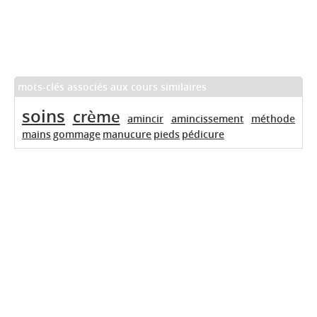
mots-clés associés aux cours similaires
soins
crème
amincir
amincissement
méthode
mains
gommage
manucure
pieds
pédicure