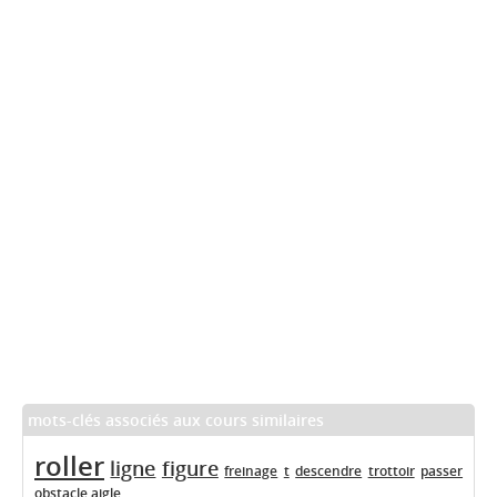
mots-clés associés aux cours similaires
roller
ligne
figure
freinage
t
descendre
trottoir
passer
obstacle
aigle