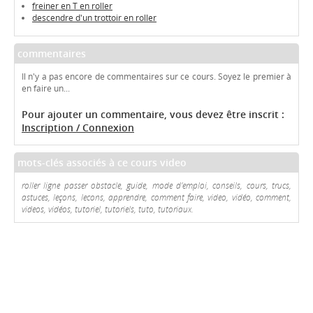
freiner en T en roller
descendre d'un trottoir en roller
commentaires
Il n'y a pas encore de commentaires sur ce cours. Soyez le premier à
en faire un...
Pour ajouter un commentaire, vous devez être inscrit :
Inscription / Connexion
mots-clés associés à ce cours video
roller ligne passer obstacle, guide, mode d'emploi, conseils, cours, trucs,
astuces, leçons, lecons, apprendre, comment faire, video, vidéo, comment,
videos, vidéos, tutoriel, tutoriels, tuto, tutoriaux.