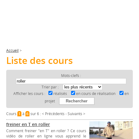
Accueil
>
Liste des cours
Mots-clefs :
Trier par :
Afficher les cours :
réalisés
en cours de réalisation
en
projet
Cours
1
à
6
sur 6 :
< Précédents
-
Suivants >
freiner en T en roller
Comment freiner "en T" en roller ? Ce cours
vidéo de roller en ligne vous apprend le