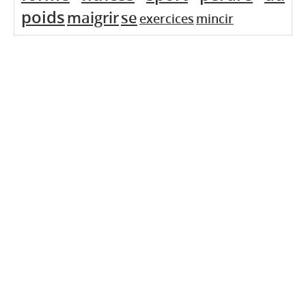
poids
maigrir
se
exercices
mincir