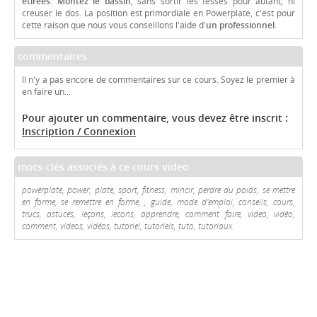
étirées
.
Montez le bassin
, sans sortir les fesses pour autant, ni
creuser le dos. La position est primordiale en Powerplate, c'est pour
cette raison que nous vous conseillons l'aide d'
un professionnel.
commentaires
Il n'y a pas encore de commentaires sur ce cours. Soyez le premier à
en faire un...
Pour ajouter un commentaire, vous devez être inscrit :
Inscription / Connexion
mots-clés associés à ce cours video
powerplate, power, plate, sport, fitness, mincir, perdre du poids, se mettre
en forme, se remettre en forme, , guide, mode d'emploi, conseils, cours,
trucs, astuces, leçons, lecons, apprendre, comment faire, video, vidéo,
comment, videos, vidéos, tutoriel, tutoriels, tuto, tutoriaux.