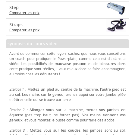
Step
Comparer les prix
Straps
Comparer les prix
synopsis du cours video
Avant de commencer cette leçon, sachez que nous vous conseillons
un coach
pour pratiquer le Powerplate, comme cela est dit dans la
vidéo. Les possibilités de
mauvaise position et de blessures
dans
cette pratique sont réelles, il vaut mieux donc se faire accompagner,
au moins chez
les débutants
!
Exercice 1 :
Mettez
un pied au centre
de la machine, l'autre pied est
au sol
.
Les mains sur le genou
, prenez appui sur votre
jambe pliée
et
étirez
celle qui se trouve par terre.
Exercice 2 :
Allongez vous
sur la machine, mettez
vos jambes en
équerre
(pas trop haut, ne forcez pas).
Vos mains tiennent vos
genoux
, et vous
montez le buste
comme pour faire des abdos.
Exercice 3 :
Mettez vous
sur les coudes
, les jambes sont au sol,