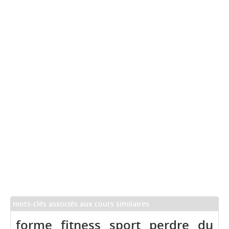
mots-clés associés aux cours similaires
forme
fitness
sport
perdre
du