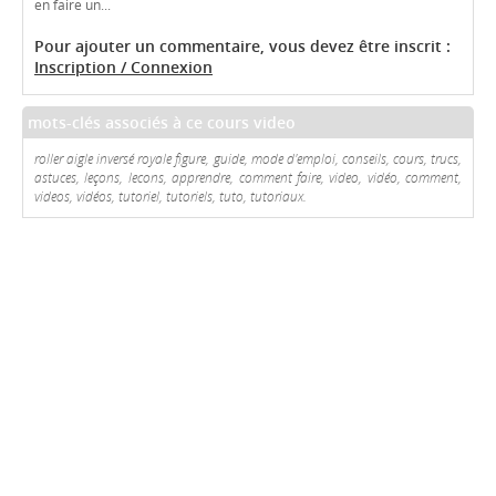
en faire un...
Pour ajouter un commentaire, vous devez être inscrit :
Inscription / Connexion
mots-clés associés à ce cours video
roller aigle inversé royale figure, guide, mode d'emploi, conseils, cours, trucs,
astuces, leçons, lecons, apprendre, comment faire, video, vidéo, comment,
videos, vidéos, tutoriel, tutoriels, tuto, tutoriaux.