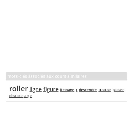
mots-clés associés aux cours similaires
roller
ligne
figure
freinage
t
descendre
trottoir
passer
obstacle
aigle