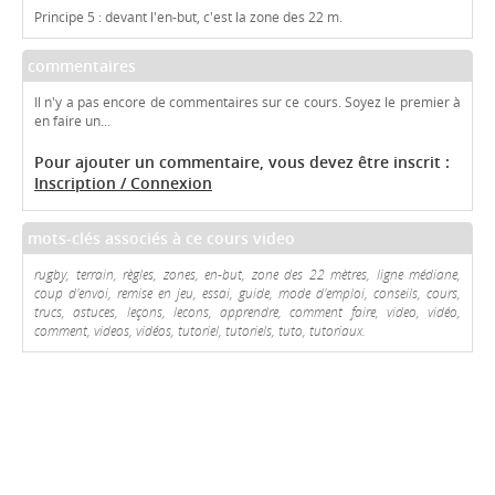
Principe 5 : devant l'en-but, c'est la zone des 22 m.
commentaires
Il n'y a pas encore de commentaires sur ce cours. Soyez le premier à
en faire un...
Pour ajouter un commentaire, vous devez être inscrit :
Inscription / Connexion
mots-clés associés à ce cours video
rugby, terrain, règles, zones, en-but, zone des 22 mètres, ligne médiane,
coup d'envoi, remise en jeu, essai, guide, mode d'emploi, conseils, cours,
trucs, astuces, leçons, lecons, apprendre, comment faire, video, vidéo,
comment, videos, vidéos, tutoriel, tutoriels, tuto, tutoriaux.