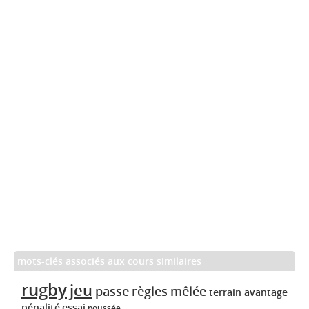
mots-clés associés aux cours similaires
rugby
jeu
passe
règles
mêlée
terrain
avantage
pénalité
essai
poussée