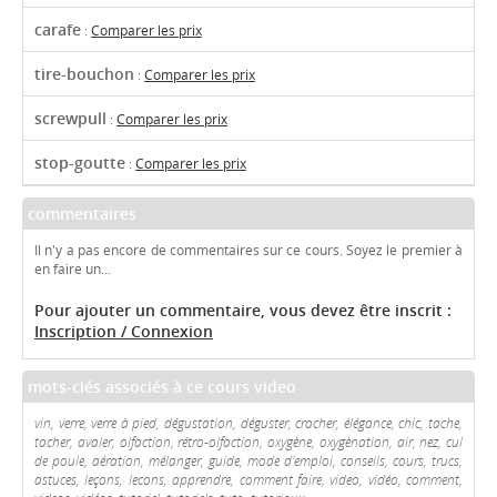
carafe
:
Comparer les prix
tire-bouchon
:
Comparer les prix
screwpull
:
Comparer les prix
stop-goutte
:
Comparer les prix
commentaires
Il n'y a pas encore de commentaires sur ce cours. Soyez le premier à
en faire un...
Pour ajouter un commentaire, vous devez être inscrit :
Inscription / Connexion
mots-clés associés à ce cours video
vin, verre, verre à pied, dégustation, déguster, cracher, élégance, chic, tache,
tacher, avaler, olfaction, rétro-olfaction, oxygène, oxygènation, air, nez, cul
de poule, aération, mélanger, guide, mode d'emploi, conseils, cours, trucs,
astuces, leçons, lecons, apprendre, comment faire, video, vidéo, comment,