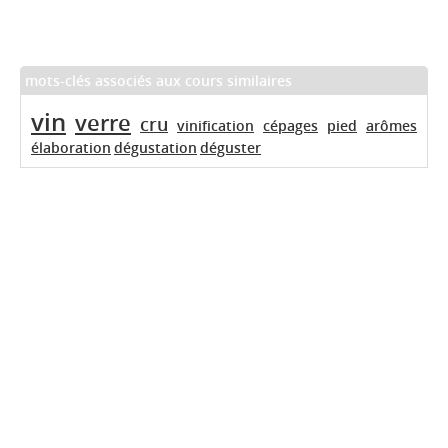
mots-clés associés aux cours similaires
vin
verre
cru
vinification
cépages
pied
arômes
élaboration
dégustation
déguster