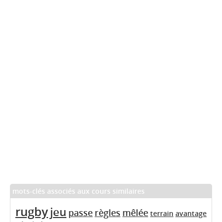
mots-clés associés aux cours similaires
rugby
jeu
passe
règles
mêlée
terrain
avantage