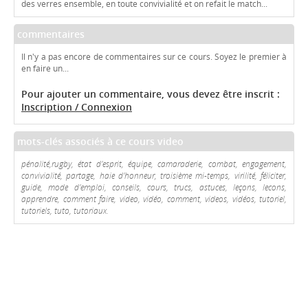
des verres ensemble, en toute convivialité et on refait le match...
commentaires
Il n'y a pas encore de commentaires sur ce cours. Soyez le premier à
en faire un...
Pour ajouter un commentaire, vous devez être inscrit :
Inscription / Connexion
mots-clés associés à ce cours video
pénalité,rugby, état d'esprit, équipe, camaraderie, combat, engagement,
convivialité, partage, haie d'honneur, troisième mi-temps, virilité, féliciter,
guide, mode d'emploi, conseils, cours, trucs, astuces, leçons, lecons,
apprendre, comment faire, video, vidéo, comment, videos, vidéos, tutoriel,
tutoriels, tuto, tutoriaux.