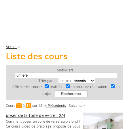
Accueil
>
Liste des cours
Mots-clefs :
Trier par :
Afficher les cours :
réalisés
en cours de réalisation
en
projet
Cours
11
à
12
sur 12 :
< Précédents
-
Suivants >
poser de la toile de verre - 2/4
Comment poser un voile de verre au plafond ?
Ce cours vidéo de bricolage propose de vous