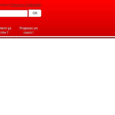
onjour
S'inscrire / S'identifier
ent ça
Proposez un
che ?
cours !