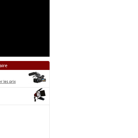
aire
 les prix