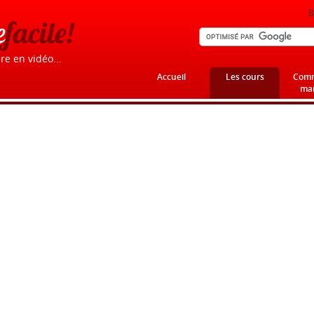
B
e
facile!
re en vidéo...
Accueil
Les cours
Comm
mar