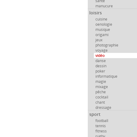
santé
manucure
loisirs
cuisine
oenologie
musique
origami
jeux
photographie
voyage
vidéo
danse
dessin
poker
informatique
magie
mixage
pêche
cocktail
chant
dressage
sport
football
tennis
fitness
rugby