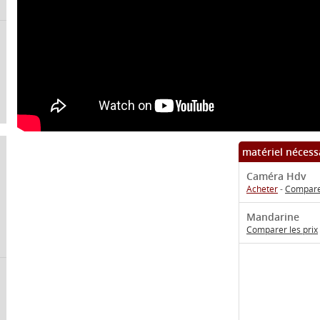
matériel nécess
Caméra Hdv
Acheter
-
Comparer
Mandarine
Comparer les prix