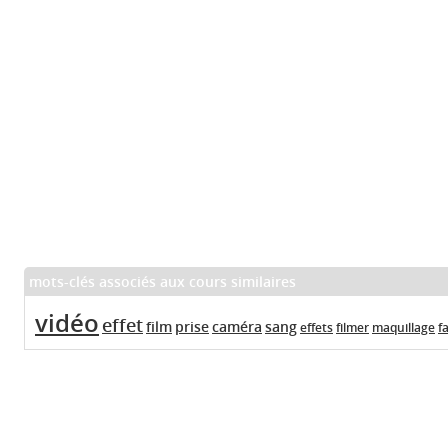
mots-clés associés aux cours similaires
vidéo
effet
film
prise
caméra
sang
effets
filmer
maquillage
f