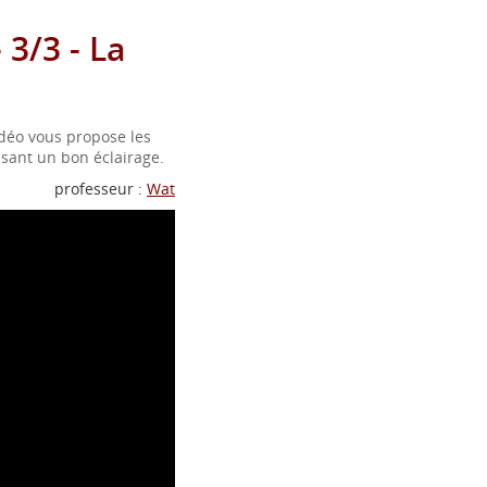
3/3 - La
déo vous propose les
isant un bon éclairage.
professeur :
Wat