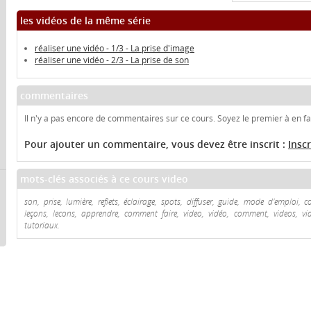
les vidéos de la même série
réaliser une vidéo - 1/3 - La prise d'image
réaliser une vidéo - 2/3 - La prise de son
commentaires
Il n'y a pas encore de commentaires sur ce cours. Soyez le premier à en fai
Pour ajouter un commentaire, vous devez être inscrit :
Insc
mots-clés associés à ce cours video
son, prise, lumière, reflets, éclairage, spots, diffuser, guide, mode d'emploi, co
leçons, lecons, apprendre, comment faire, video, vidéo, comment, videos, vidéo
tutoriaux.