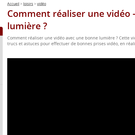
Accueil
>
loisirs
>
vidéo
Comment réaliser une vidéo - 
lumière ?
Comment réaliser une vidéo avec une bonne lumière ? Cette vi
trucs et astuces pour effectuer de bonnes prises vidéo, en réal