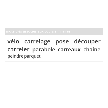
mots-clés associés aux cours similaires
vélo
carrelage
pose
découper
carreler
parabole
carreaux
chaine
peindre
parquet