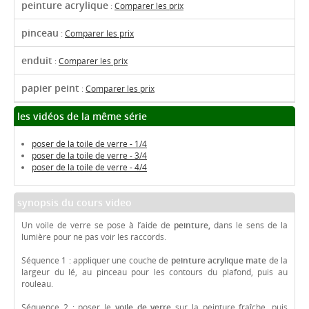
peinture acrylique
:
Comparer les prix
pinceau
:
Comparer les prix
enduit
:
Comparer les prix
papier peint
:
Comparer les prix
les vidéos de la même série
poser de la toile de verre - 1/4
poser de la toile de verre - 3/4
poser de la toile de verre - 4/4
synopsis du cours video
Un voile de verre se pose à l’aide de
peinture,
dans le sens de la
lumière pour ne pas voir les raccords.
Séquence 1 : appliquer une couche de
peinture acrylique mate
de la
largeur du lé, au pinceau pour les contours du plafond, puis au
rouleau.
Séquence 2 : poser le
voile de verre
sur la peinture fraîche, puis