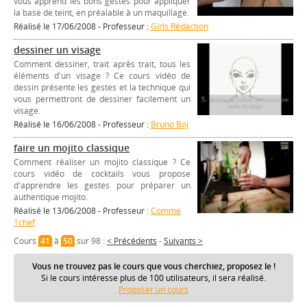
vous apprend les bons gestes pour appliquer
la base de teint, en préalable à un maquillage.
Réalisé le 17/06/2008 - Professeur :
Girls Rédaction
dessiner un visage
Comment dessiner, trait après trait, tous les
éléments d'un visage ? Ce cours vidéo de
dessin présente les gestes et la technique qui
vous permettront de dessiner facilement un
visage.
Réalisé le 16/06/2008 - Professeur :
Bruno Boj
faire un mojito classique
Comment réaliser un mojito classique ? Ce
cours vidéo de cocktails vous propose
d'apprendre les gestes pour préparer un
authentique mojito.
Réalisé le 13/06/2008 - Professeur :
Comme
1chef
Cours
41
à
50
sur 98 :
< Précédents
-
Suivants >
Vous ne trouvez pas le cours que vous cherchiez, proposez le !
Si le cours intéresse plus de 100 utilisateurs, il sera réalisé.
Proposer un cours