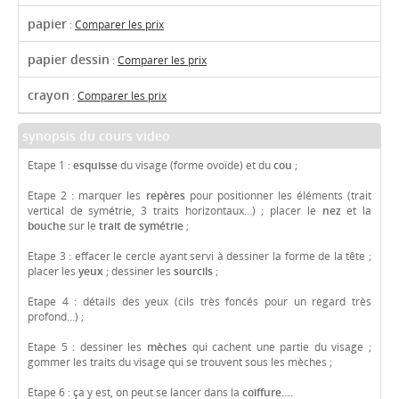
papier
:
Comparer les prix
papier dessin
:
Comparer les prix
crayon
:
Comparer les prix
synopsis du cours video
Etape 1 :
esquisse
du visage (forme ovoïde) et du
cou
;
Etape 2 : marquer les
repères
pour positionner les éléments (trait
vertical de symétrie, 3 traits horizontaux…) ; placer le
nez
et la
bouche
sur le
trait de symétrie
;
Etape 3 : effacer le cercle ayant servi à dessiner la forme de la tête ;
placer les
yeux
; dessiner les
sourcils
;
Etape 4 : détails des yeux (cils très foncés pour un regard très
profond…) ;
Etape 5 : dessiner les
mèches
qui cachent une partie du visage ;
gommer les traits du visage qui se trouvent sous les mèches ;
Etape 6 : ça y est, on peut se lancer dans la
coiffure….