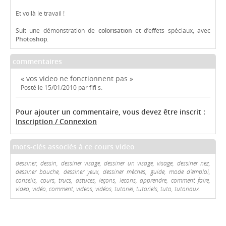
Et voilà le travail !
Suit une démonstration de
colorisation
et d’effets spéciaux, avec
Photoshop
.
commentaires
« vos video ne fonctionnent pas »
Posté le 15/01/2010 par fifi s.
Pour ajouter un commentaire, vous devez être inscrit :
Inscription / Connexion
mots-clés associés à ce cours video
dessiner, dessin, dessiner visage, dessiner un visage, visage, dessiner nez,
dessiner bouche, dessiner yeux, dessiner mèches, guide, mode d'emploi,
conseils, cours, trucs, astuces, leçons, lecons, apprendre, comment faire,
video, vidéo, comment, videos, vidéos, tutoriel, tutoriels, tuto, tutoriaux.