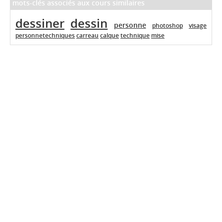
mots-clés associés aux cours similaires
dessiner
dessin
personne
photoshop
visage
personnetechniques
carreau
calque
technique
mise