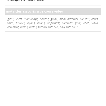
mots-clés associés à ce cours video
gloss, lèvres, maquillage, bouche, guide, mode d'emploi, conseils, cours,
trucs, astuces, leçons, lecons, apprendre, comment faire, video, vidéo,
comment, videos, vidéos, tutoriel, tutoriels, tuto, tutoriaux.