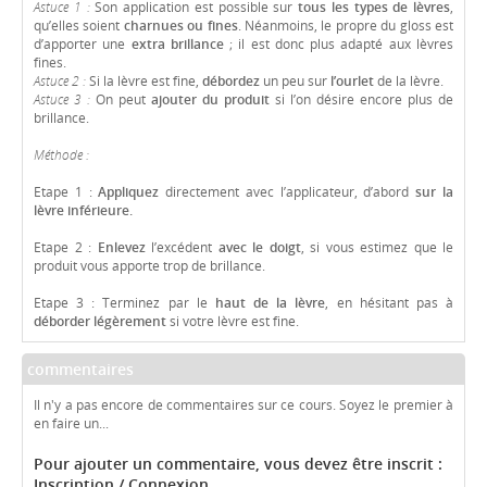
Astuce 1 :
Son application est possible sur
tous les types de lèvres
,
qu’elles soient
charnues ou fines
. Néanmoins, le propre du gloss est
d’apporter une
extra brillance
; il est donc plus adapté aux lèvres
fines.
Astuce 2 :
Si la lèvre est fine,
débordez
un peu sur
l’ourlet
de la lèvre.
Astuce 3 :
On peut
ajouter du produit
si l’on désire encore plus de
brillance.
Méthode :
Etape 1 :
Appliquez
directement avec l’applicateur, d’abord
sur la
lèvre inférieure.
Etape 2 :
Enlevez
l’excédent
avec le doigt
, si vous estimez que le
produit vous apporte trop de brillance.
Etape 3 : Terminez par le
haut de la lèvre
, en hésitant pas à
déborder légèrement
si votre lèvre est fine.
commentaires
Il n'y a pas encore de commentaires sur ce cours. Soyez le premier à
en faire un...
Pour ajouter un commentaire, vous devez être inscrit :
Inscription / Connexion