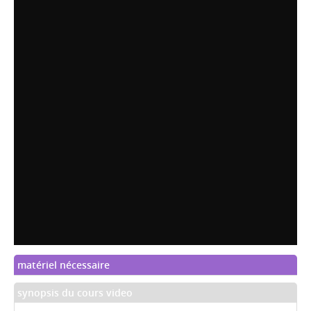
matériel nécessaire
synopsis du cours video