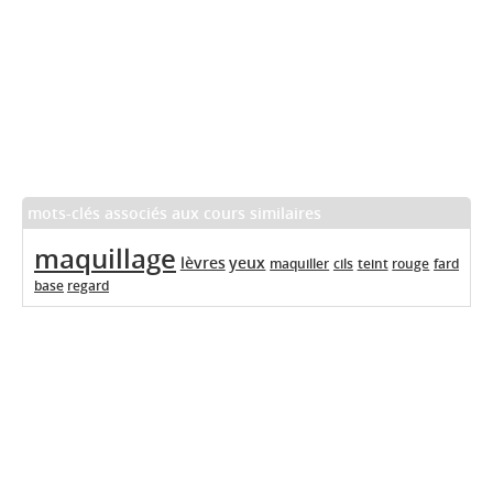
mots-clés associés aux cours similaires
maquillage
lèvres
yeux
maquiller
cils
teint
rouge
fard
base
regard