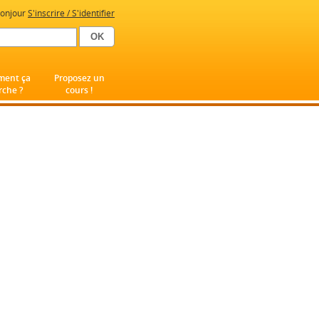
onjour
S'inscrire / S'identifier
ent ça
Proposez un
che ?
cours !