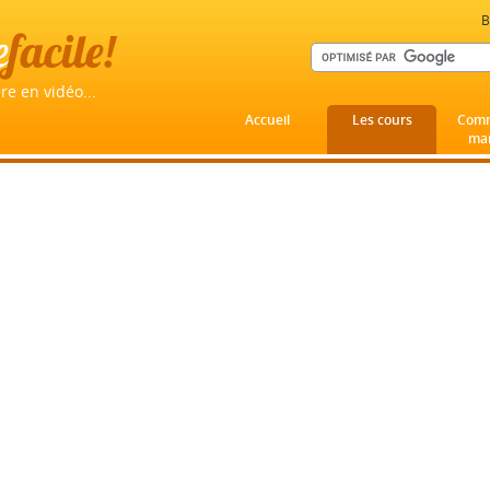
B
e
facile!
re en vidéo...
Accueil
Les cours
Comm
mar