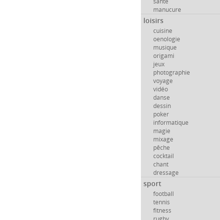
santé
manucure
loisirs
cuisine
oenologie
musique
origami
jeux
photographie
voyage
vidéo
danse
dessin
poker
informatique
magie
mixage
pêche
cocktail
chant
dressage
sport
football
tennis
fitness
rugby