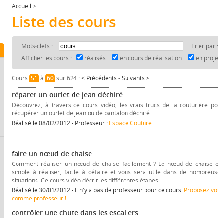
Accueil
>
Liste des cours
Mots-clefs :
Trier par 
Afficher les cours :
réalisés
en cours de réalisation
en proj
Cours
51
à
60
sur 624 :
< Précédents
-
Suivants >
réparer un ourlet de jean déchiré
Découvrez, à travers ce cours vidéo, les vrais trucs de la couturière po
récupérer un ourlet de jean ou de pantalon déchiré.
Réalisé le 08/02/2012 - Professeur :
Espace Couture
faire un nœud de chaise
Comment réaliser un nœud de chaise facilement ? Le nœud de chaise e
simple à réaliser, facile à défaire et vous sera utile dans de nombreus
situations. Ce cours vidéo décrit les différentes étapes.
Réalisé le 30/01/2012 - Il n'y a pas de professeur pour ce cours.
Proposez vo
comme professeur !
contrôler une chute dans les escaliers