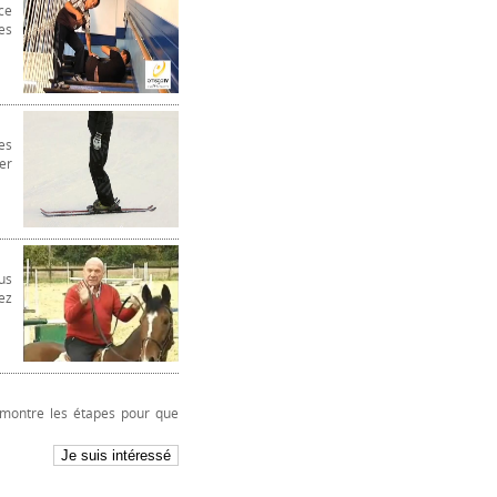
ce
es
es
er
us
ez
 montre les étapes pour que