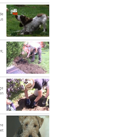
de
us
t,
ge
en
re
et