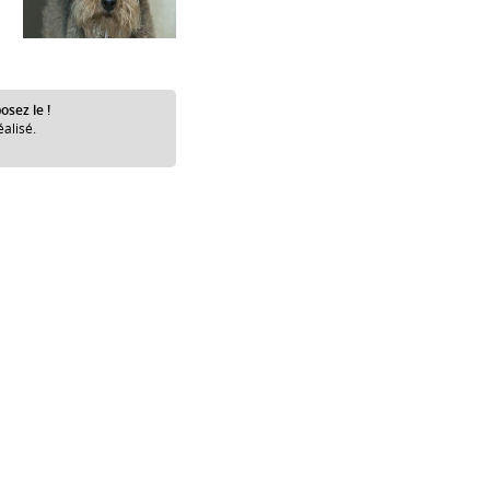
osez le !
éalisé.