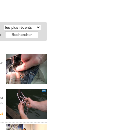
:
et
ur
st
es
us