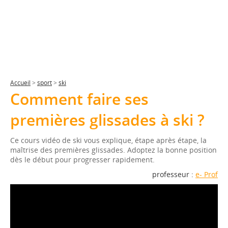
Accueil
>
sport
>
ski
Comment faire ses
premières glissades à ski ?
Ce cours vidéo de ski vous explique, étape après étape, la
maîtrise des premières glissades. Adoptez la bonne position
dès le début pour progresser rapidement.
professeur :
e- Prof