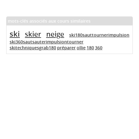
mots-clés associés aux cours similaires
ski
skier
neige
ski180sauttournerimpulsion
ski360sautsauterimpulsiontourner
skitechniquesgrab180
préparer
ollie
180
360