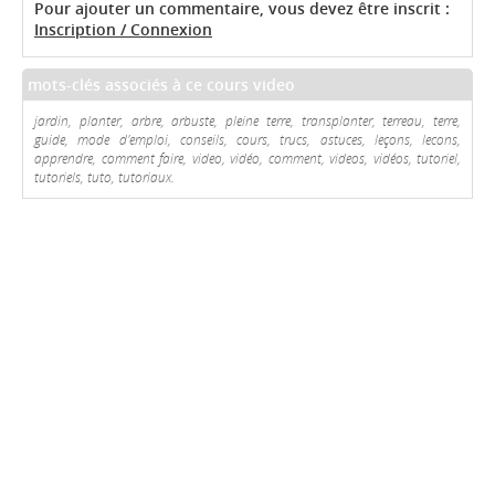
Pour ajouter un commentaire, vous devez être inscrit :
Inscription / Connexion
mots-clés associés à ce cours video
jardin, planter, arbre, arbuste, pleine terre, transplanter, terreau, terre,
guide, mode d'emploi, conseils, cours, trucs, astuces, leçons, lecons,
apprendre, comment faire, video, vidéo, comment, videos, vidéos, tutoriel,
tutoriels, tuto, tutoriaux.