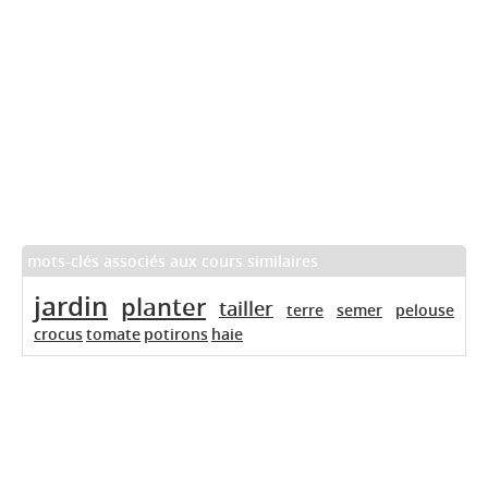
mots-clés associés aux cours similaires
jardin
planter
tailler
terre
semer
pelouse
crocus
tomate
potirons
haie