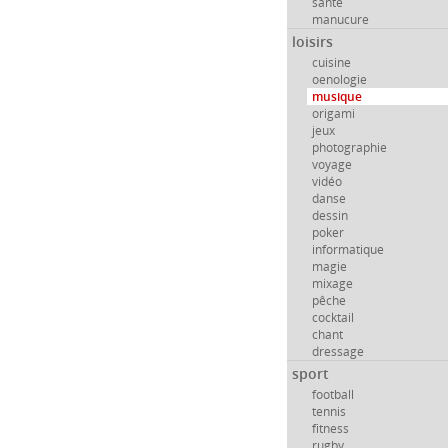
santé
manucure
loisirs
cuisine
oenologie
musique
origami
jeux
photographie
voyage
vidéo
danse
dessin
poker
informatique
magie
mixage
pêche
cocktail
chant
dressage
sport
football
tennis
fitness
rugby