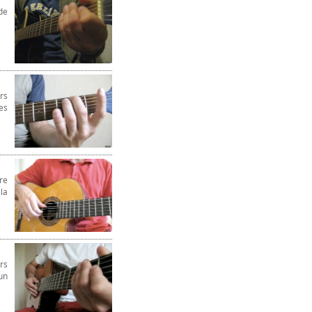
de
rs
es
re
la
rs
un