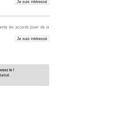
nte les accords jouer de la
osez le !
éalisé.