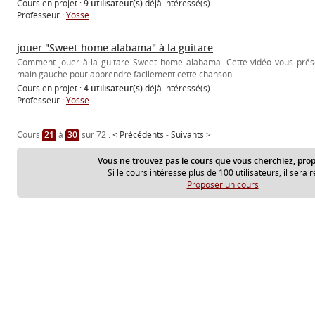
Cours en projet :
9 utilisateur(s)
déjà intéressé(s)
Professeur :
Yosse
jouer "Sweet home alabama" à la guitare
Comment jouer à la guitare Sweet home alabama. Cette vidéo vous prése
main gauche pour apprendre facilement cette chanson.
Cours en projet :
4 utilisateur(s)
déjà intéressé(s)
Professeur :
Yosse
Cours
21
à
30
sur 72 :
< Précédents
-
Suivants >
Vous ne trouvez pas le cours que vous cherchiez, prop
Si le cours intéresse plus de 100 utilisateurs, il sera r
Proposer un cours