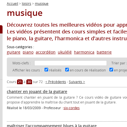
Accueil
>
loisirs
>
musique
musique
Découvrez toutes les meilleures vidéos pour app
Les vidéos présentent des cours simples et facil
le piano, la guitare, l'harmonica et d'autres instr
Sous-catégories :
guitare
piano
accordéon
ukulélé
harmonica
batterie
Mots-clefs :
Trier par 
Afficher les cours :
réalisés
en cours de réalisation
en proj
Cours
21
à
30
sur 72 :
< Précédents
-
Suivants >
chanter en jouant de la guitare
Comment chanter en jouant de la guitare ? Ce cours vidéo de guitare vo
propose d'apprendre la maîtrise du chant tout en jouant de la guitare.
Réalisé le 18/03/2009 - Professeur :
six-cordes
maîtriser l'accompagnement blues à la guitare