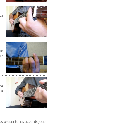
us
de
er
de
la
s présente les accords jouer