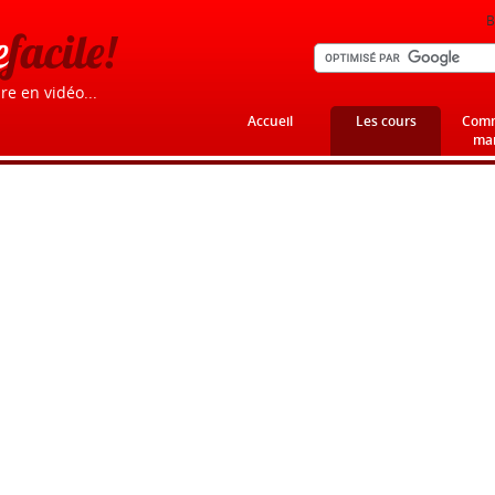
B
e
facile!
re en vidéo...
Accueil
Les cours
Comm
mar