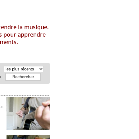
rendre la musique.
es pour apprendre
uments.
:
et
us