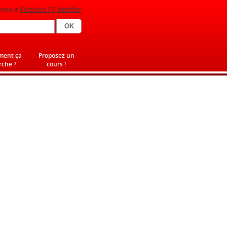
onjour
S'inscrire / S'identifier
ent ça
Proposez un
che ?
cours !