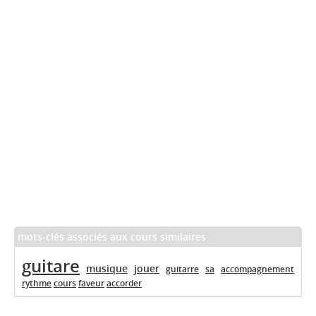
mots-clés associés aux cours similaires
guitare
musique
jouer
guitarre
sa
accompagnement
rythme
cours
faveur
accorder