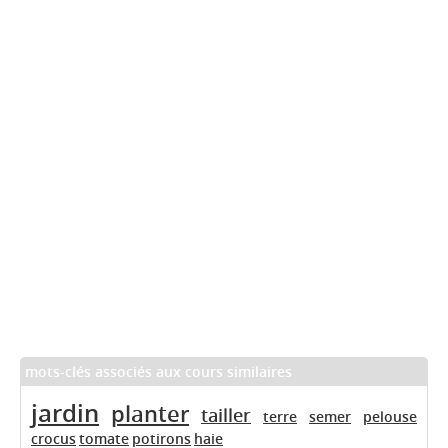
mots-clés associés aux cours similaires
jardin
planter
tailler
terre
semer
pelouse
crocus
tomate
potirons
haie