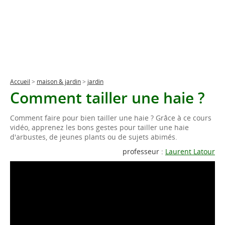
Accueil
>
maison & jardin
>
jardin
Comment tailler une haie ?
Comment faire pour bien tailler une haie ? Grâce à ce cours
vidéo, apprenez les bons gestes pour tailler une haie
d'arbustes, de jeunes plants ou de sujets abimés.
professeur :
Laurent Latour