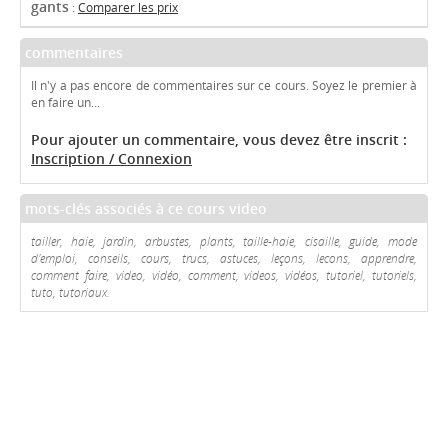
gants
:
Comparer les prix
commentaires
Il n'y a pas encore de commentaires sur ce cours. Soyez le premier à
en faire un...
Pour ajouter un commentaire, vous devez être inscrit :
Inscription / Connexion
mots-clés associés à ce cours video
tailler, haie, jardin, arbustes, plants, taille-haie, cisaille, guide, mode
d'emploi, conseils, cours, trucs, astuces, leçons, lecons, apprendre,
comment faire, video, vidéo, comment, videos, vidéos, tutoriel, tutoriels,
tuto, tutoriaux.