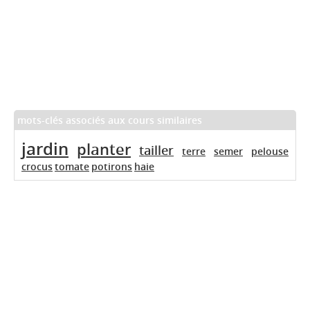
mots-clés associés aux cours similaires
jardin
planter
tailler
terre
semer
pelouse
crocus
tomate
potirons
haie