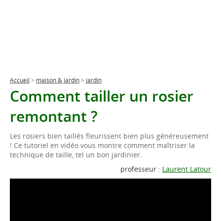
Accueil
>
maison & jardin
>
jardin
Comment tailler un rosier
remontant ?
Les rosiers bien taillés fleurissent bien plus généreusement
! Ce tutoriel en vidéo vous montre comment maîtriser la
technique de taille, tel un bon jardinier.
professeur :
Laurent Latour