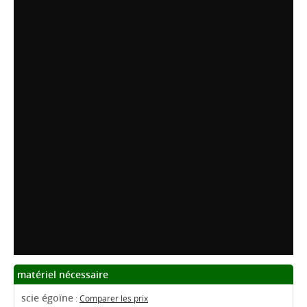
matériel nécessaire
scie égoïne
:
Comparer les prix