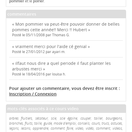
pommier
et le
poirier
.
commentaires
« Mon pommier va peut-être pouvoir donner de belles
pommes cette année!! Merci !! Hubert »
Posté le 05/11/2008 par Thomas G.
« vraiment merci pour l'aide cé genial »
Posté le 27/01/2012 par ayari m.
« ilfaut nous dire a quel periode il faut planter les
arbustes merci »
Posté le 18/04/2016 par louisa h.
Pour ajouter un commentaire, vous devez être inscrit :
Inscription / Connexion
mots-clés associés à ce cours video
arbres fruitiers, sécateur, scie, scie égoïne, couper, tailler, bourgeons,
branches, fruits, taille, guide, mode d'emploi, conseils, cours, trucs, astuces,
leçons, lecons, apprendre, comment faire, video, vidéo, comment, videos,