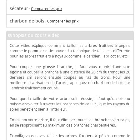
sécateur
:
Comparer les prix
charbon de bois
:
Comparer les prix
synopsis du cours video
Cette vidéo explique comment tailler les
arbres fruitiers
à pépins
comme le
pommier
et le
poirier
. La technique de taille est différente
pour les arbres fruitiers à noyaux comme le cerisier, l'abricotier, etc.
Pour couper une
grosse branche,
il faut vous munir d'une
scie
égoïne
et couper la branche à une distance de 20 cm du tronc ; les 20
derniers cm seront ensuite coupés au raz du tronc. Pour une
meilleure cicatrisation de l'arbre, appliquez du
charbon de bois
sur
l'endroit fraîchement coupé.
Pour que la taille de votre arbre soit réussie, il faut qu'un
oiseau
puisse virevolter à travers les branches de celui-ci, que les rayons du
soleil pénètrent bien à l'intérieur.
En taillant votre arbre, il faut éliminer toutes les
branches
verticales,
en se rapprochant au maximum des branches charpentières.
Et voilà, vous savez tailler les
arbres fruitiers
à pépins comme le