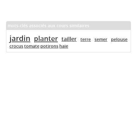
mots-clés associés aux cours similaires
jardin
planter
tailler
terre
semer
pelouse
crocus
tomate
potirons
haie