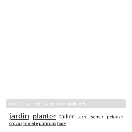
mots-clés associés aux cours similaires
jardin
planter
tailler
terre
semer
pelouse
crocus
tomate
potirons
haie