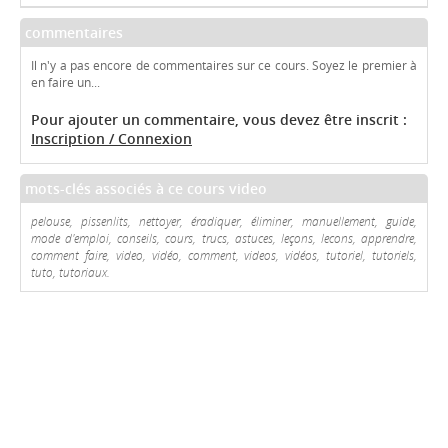
commentaires
Il n'y a pas encore de commentaires sur ce cours. Soyez le premier à
en faire un...
Pour ajouter un commentaire, vous devez être inscrit :
Inscription / Connexion
mots-clés associés à ce cours video
pelouse, pissenlits, nettoyer, éradiquer, éliminer, manuellement, guide,
mode d'emploi, conseils, cours, trucs, astuces, leçons, lecons, apprendre,
comment faire, video, vidéo, comment, videos, vidéos, tutoriel, tutoriels,
tuto, tutoriaux.