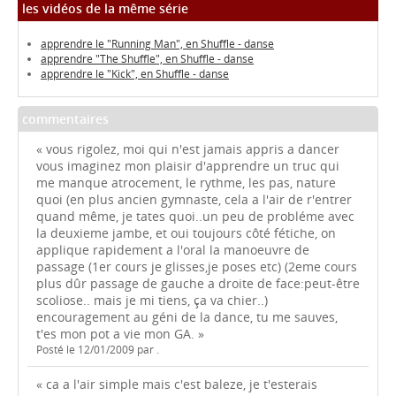
les vidéos de la même série
apprendre le "Running Man", en Shuffle - danse
apprendre "The Shuffle", en Shuffle - danse
apprendre le "Kick", en Shuffle - danse
commentaires
« vous rigolez, moi qui n'est jamais appris a dancer
vous imaginez mon plaisir d'apprendre un truc qui
me manque atrocement, le rythme, les pas, nature
quoi (en plus ancien gymnaste, cela a l'air de r'entrer
quand même, je tates quoi..un peu de probléme avec
la deuxieme jambe, et oui toujours côté fétiche, on
applique rapidement a l'oral la manoeuvre de
passage (1er cours je glisses,je poses etc) (2eme cours
plus dûr passage de gauche a droite de face:peut-être
scoliose.. mais je mi tiens, ça va chier..)
encouragement au géni de la dance, tu me sauves,
t'es mon pot a vie mon GA. »
Posté le 12/01/2009 par .
« ca a l'air simple mais c'est baleze, je t'esterais