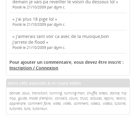
demain je vais pa reveiller le voisin du dessous lol »
Posté le 21/10/2009 par djym c.
« j'ai plus 18 pige lol »
Posté le 21/10/2009 par djym c.
« j'aimerais tant voir ca avec de la musique,bon
j'arrete de flood »
Posté le 21/10/2009 par djym c.
Pour ajouter un commentaire, vous devez être inscrit :
Inscription / Connexion
mots-clés associés à ce cours video
danser, zouk, transition, running, running man, shuffle, break, dance, hip
hop, guide, mode d'emploi, conseils, cours, trucs, astuces, leçons, lecons,
apprendre, comment faire, video, vidéo, comment, videos, vidéos, tutoriel,
tutoriels, tuto, tutoriaux.