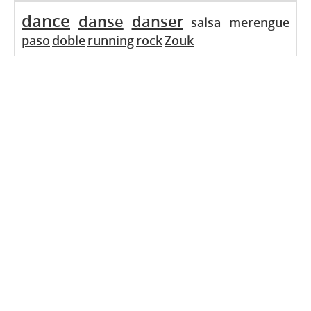
dance
danse
danser
salsa
merengue
paso
doble
running
rock
Zouk