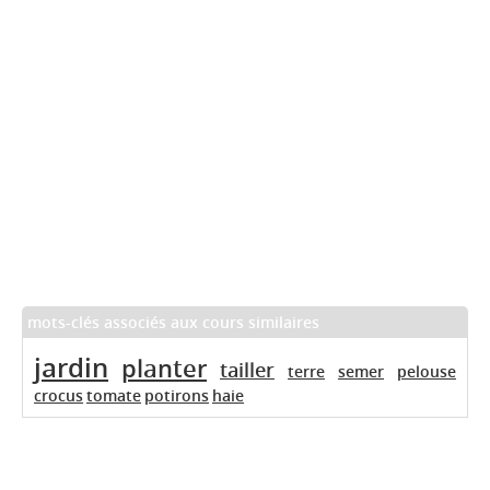
mots-clés associés aux cours similaires
jardin
planter
tailler
terre
semer
pelouse
crocus
tomate
potirons
haie