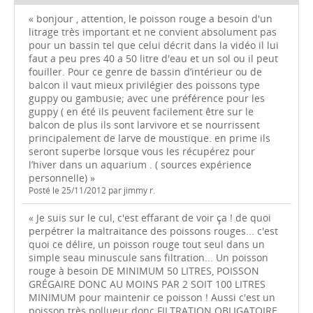
« bonjour , attention, le poisson rouge a besoin d'un
litrage très important et ne convient absolument pas
pour un bassin tel que celui décrit dans la vidéo il lui
faut a peu pres 40 a 50 litre d'eau et un sol ou il peut
fouiller. Pour ce genre de bassin d’intérieur ou de
balcon il vaut mieux privilégier des poissons type
guppy ou gambusie; avec une préférence pour les
guppy ( en été ils peuvent facilement être sur le
balcon de plus ils sont larvivore et se nourrissent
principalement de larve de moustique. en prime ils
seront superbe lorsque vous les récupérez pour
l’hiver dans un aquarium . ( sources expérience
personnelle) »
Posté le 25/11/2012 par jimmy r.
« Je suis sur le cul, c'est effarant de voir ça ! de quoi
perpétrer la maltraitance des poissons rouges... c'est
quoi ce délire, un poisson rouge tout seul dans un
simple seau minuscule sans filtration... Un poisson
rouge à besoin DE MINIMUM 50 LITRES, POISSON
GRÉGAIRE DONC AU MOINS PAR 2 SOIT 100 LITRES
MINIMUM pour maintenir ce poisson ! Aussi c'est un
poisson très pollueur donc FILTRATION OBLIGATOIRE