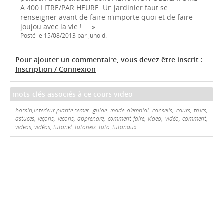
A 400 LITRE/PAR HEURE. Un jardinier faut se
renseigner avant de faire n'importe quoi et de faire
joujou avec la vie !.... »
Posté le 15/08/2013 par juno d.
Pour ajouter un commentaire, vous devez être inscrit :
Inscription / Connexion
mots-clés associés à ce cours video
bassin,interieur,plante,semer, guide, mode d'emploi, conseils, cours, trucs,
astuces, leçons, lecons, apprendre, comment faire, video, vidéo, comment,
videos, vidéos, tutoriel, tutoriels, tuto, tutoriaux.