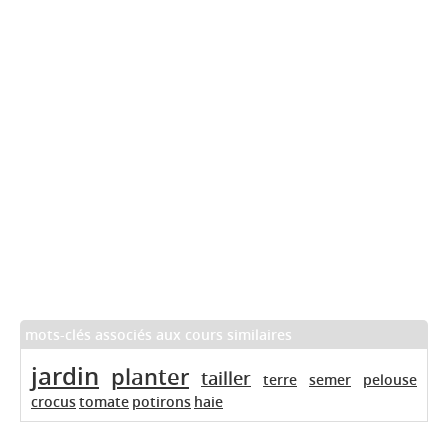
mots-clés associés aux cours similaires
jardin
planter
tailler
terre
semer
pelouse
crocus
tomate
potirons
haie