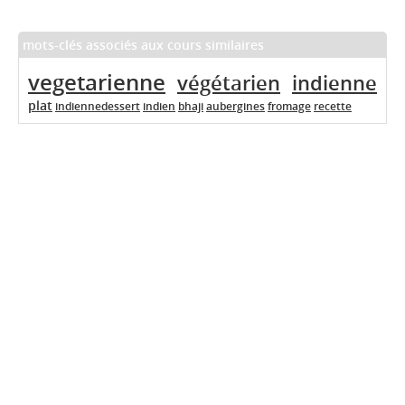
mots-clés associés aux cours similaires
vegetarienne
végétarien
indienne
plat
indiennedessert
indien
bhaji
aubergines
fromage
recette