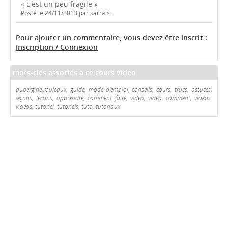
« c'est un peu fragile »
Posté le 24/11/2013 par sarra s.
Pour ajouter un commentaire, vous devez être inscrit :
Inscription / Connexion
mots-clés associés à ce cours video
aubergine,rouleaux, guide, mode d'emploi, conseils, cours, trucs, astuces,
leçons, lecons, apprendre, comment faire, video, vidéo, comment, videos,
vidéos, tutoriel, tutoriels, tuto, tutoriaux.