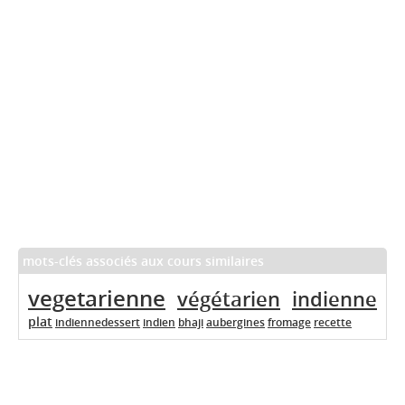
mots-clés associés aux cours similaires
vegetarienne
végétarien
indienne
plat
indiennedessert
indien
bhaji
aubergines
fromage
recette