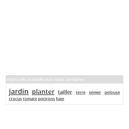
mots-clés associés aux cours similaires
jardin
planter
tailler
terre
semer
pelouse
crocus
tomate
potirons
haie