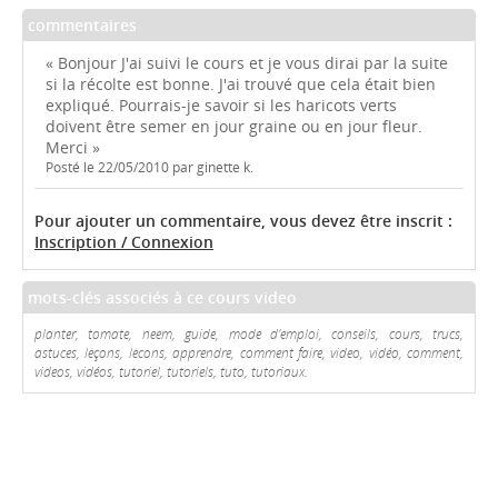
commentaires
« Bonjour J'ai suivi le cours et je vous dirai par la suite
si la récolte est bonne. J'ai trouvé que cela était bien
expliqué. Pourrais-je savoir si les haricots verts
doivent être semer en jour graine ou en jour fleur.
Merci »
Posté le 22/05/2010 par ginette k.
Pour ajouter un commentaire, vous devez être inscrit :
Inscription / Connexion
mots-clés associés à ce cours video
planter, tomate, neem, guide, mode d'emploi, conseils, cours, trucs,
astuces, leçons, lecons, apprendre, comment faire, video, vidéo, comment,
videos, vidéos, tutoriel, tutoriels, tuto, tutoriaux.