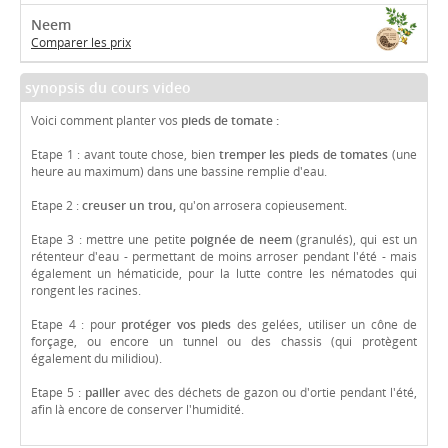
Neem
Comparer les prix
synopsis du cours video
Voici comment planter vos
pieds de tomate :
Etape 1 : avant toute chose, bien
tremper les pieds de tomates
(une
heure au maximum) dans une bassine remplie d'eau.
Etape 2 :
creuser un trou,
qu'on arrosera copieusement.
Etape 3 : mettre une petite
poignée de neem
(granulés), qui est un
rétenteur d'eau - permettant de moins arroser pendant l'été - mais
également un hématicide, pour la lutte contre les nématodes qui
rongent les racines.
Etape 4 : pour
protéger vos pieds
des gelées, utiliser un cône de
forçage, ou encore un tunnel ou des chassis (qui protègent
également du milidiou).
Etape 5 :
pailler
avec des déchets de gazon ou d'ortie pendant l'été,
afin là encore de conserver l'humidité.