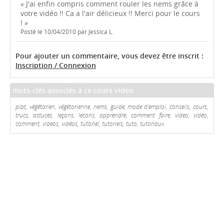
« J'ai enfin compris comment rouler les nems grâce à
votre vidéo !! Ca a l'air délicieux !! Merci pour le cours
! »
Posté le 10/04/2010 par Jessica L.
Pour ajouter un commentaire, vous devez être inscrit :
Inscription / Connexion
mots-clés associés à ce cours video
plat, végétarien, végétarienne, nems, guide, mode d'emploi, conseils, cours,
trucs, astuces, leçons, lecons, apprendre, comment faire, video, vidéo,
comment, videos, vidéos, tutoriel, tutoriels, tuto, tutoriaux.