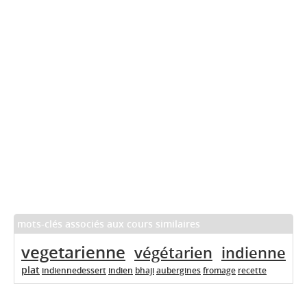
mots-clés associés aux cours similaires
vegetarienne
végétarien
indienne
plat
indiennedessert
indien
bhaji
aubergines
fromage
recette