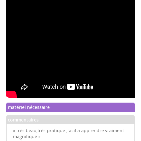
matériel nécessaire
commentaires
« trés beau,trés pratique ,facil a apprendre vraiment
magnifique »