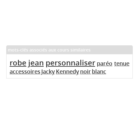
mots-clés associés aux cours similaires
robe
jean
personnaliser
paréo
tenue
accessoires
Jacky
Kennedy
noir
blanc