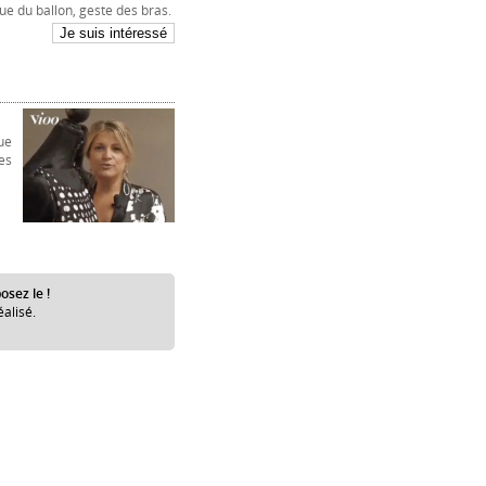
ue du ballon, geste des bras.
ue
es
osez le !
éalisé.