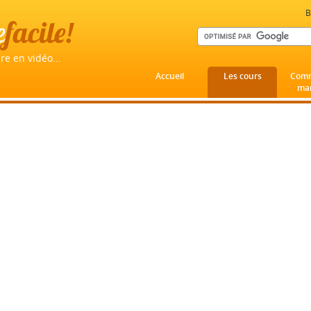
B
e
facile!
re en vidéo...
Accueil
Les cours
Comm
mar