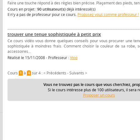
Faire une touche répond à des règles bien précise. Plaçement des pieds, ten
Cours en projet :
90 utilisateur(s)
déjà intéressé(s)
Il n'y a pas de professeur pour ce cours.
Proposez vous comme professeur !
trouver une tenue sophistiquée à petit prix
Ce cours vidéo vous donne quelques conseils pour vous procurer une ten
sophistiquée à moindres frais. Comment choisir la couleur de sa robe, s
accessoires...
Réalisé le 15/11/2008 - Professeur :
Vioo
Cours
1
à
4
sur 4 :
< Précédents
-
Suivants >
Vous ne trouvez pas le cours que vous cherchiez, prop
Si le cours intéresse plus de 100 utilisateurs, il sera r
Proposer un cours