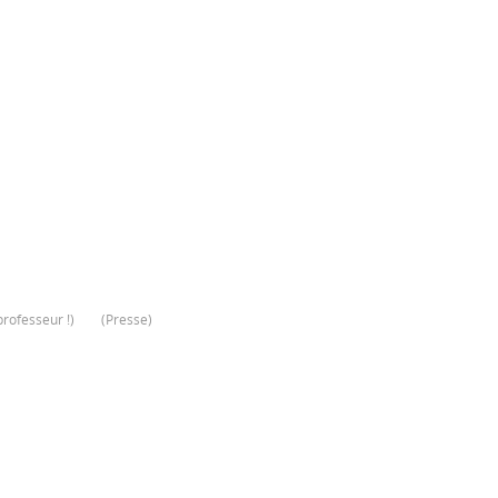
rofesseur !
)
(
Presse
)