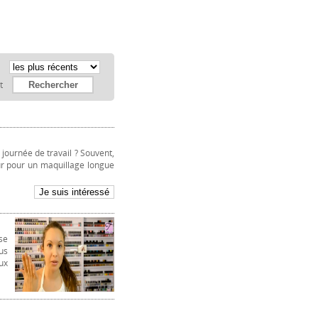
:
et
e journée de travail ? Souvent,
eur pour un maquillage longue
se
us
ux