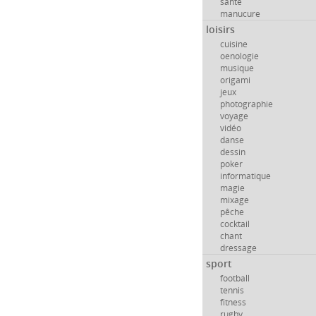
santé
manucure
loisirs
cuisine
oenologie
musique
origami
jeux
photographie
voyage
vidéo
danse
dessin
poker
informatique
magie
mixage
pêche
cocktail
chant
dressage
sport
football
tennis
fitness
rugby