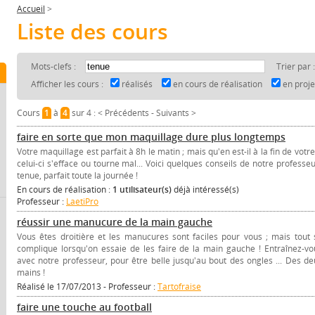
Accueil
>
Liste des cours
Mots-clefs :
Trier par 
Afficher les cours :
réalisés
en cours de réalisation
en proj
Cours
1
à
4
sur 4 :
< Précédents
-
Suivants >
faire en sorte que mon maquillage dure plus longtemps
Votre maquillage est parfait à 8h le matin ; mais qu'en est-il à la fin de votr
celui-ci s'efface ou tourne mal... Voici quelques conseils de notre profess
tenue, parfait toute la journée !
En cours de réalisation :
1 utilisateur(s)
déjà intéressé(s)
Professeur :
LaetiPro
réussir une manucure de la main gauche
Vous êtes droitière et les manucures sont faciles pour vous ; mais tout 
complique lorsqu'on essaie de les faire de la main gauche ! Entraînez-vo
avec notre professeur, pour être belle jusqu'au bout des ongles ... Des de
mains !
Réalisé le 17/07/2013 - Professeur :
Tartofraise
faire une touche au football