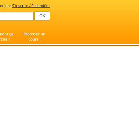
onjour
S'inscrire / S'identifier
ent ça
Proposez un
che ?
cours !