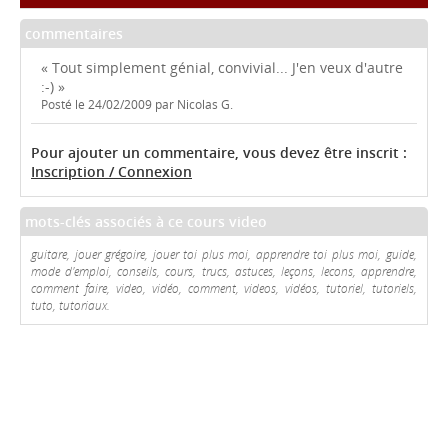
commentaires
« Tout simplement génial, convivial... J'en veux d'autre
:-) »
Posté le 24/02/2009 par Nicolas G.
Pour ajouter un commentaire, vous devez être inscrit :
Inscription / Connexion
mots-clés associés à ce cours video
guitare, jouer grégoire, jouer toi plus moi, apprendre toi plus moi, guide,
mode d'emploi, conseils, cours, trucs, astuces, leçons, lecons, apprendre,
comment faire, video, vidéo, comment, videos, vidéos, tutoriel, tutoriels,
tuto, tutoriaux.