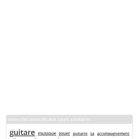
mots-clés associés aux cours similaires
guitare
musique
jouer
guitarre
sa
accompagnement