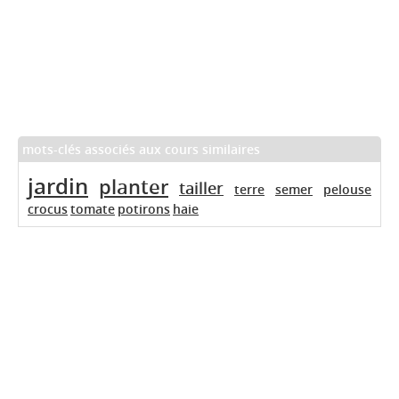
mots-clés associés aux cours similaires
jardin
planter
tailler
terre
semer
pelouse
crocus
tomate
potirons
haie