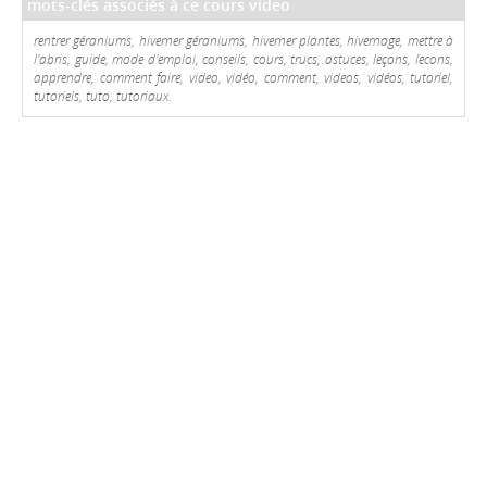
mots-clés associés à ce cours video
rentrer géraniums, hiverner géraniums, hiverner plantes, hivernage, mettre à
l'abris, guide, mode d'emploi, conseils, cours, trucs, astuces, leçons, lecons,
apprendre, comment faire, video, vidéo, comment, videos, vidéos, tutoriel,
tutoriels, tuto, tutoriaux.