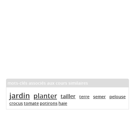
mots-clés associés aux cours similaires
jardin
planter
tailler
terre
semer
pelouse
crocus
tomate
potirons
haie