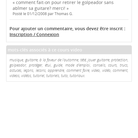
« comment fait-on pour retirer le golpeador sans
abîmer sa guitare? merci! »
Posté le 01/12/2008 par Thomas G.
Pour ajouter un commentaire, vous devez être inscrit :
Inscription / Connexion
mots-clés associés à ce cours video
musique, guitarre, à la faveur de l'automne, tété, jouer guitarre, protection,
golpeador, protéger, étui, guide, mode d'emploi, conseils, cours, trucs,
astuces, leçons, lecons, apprendre, comment faire, video, vidéo, comment,
videos, vidéos, tutoriel, tutoriels, tuto, tutoriaux.