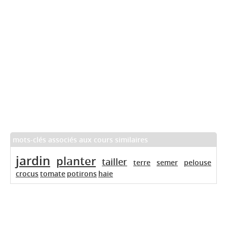
mots-clés associés aux cours similaires
jardin
planter
tailler
terre
semer
pelouse
crocus
tomate
potirons
haie