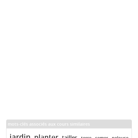
mots-clés associés aux cours similaires
jardin
planter
tailler
terre
semer
pelouse