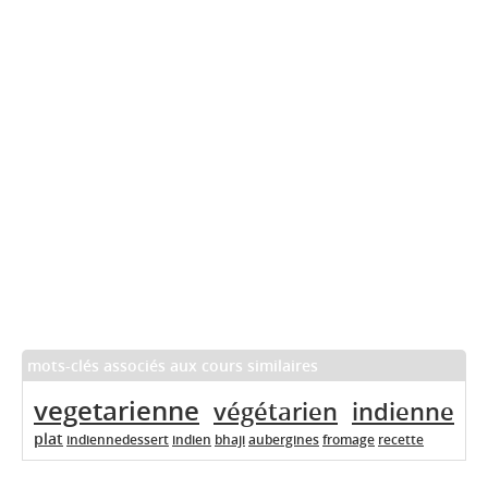
mots-clés associés aux cours similaires
vegetarienne
végétarien
indienne
plat
indiennedessert
indien
bhaji
aubergines
fromage
recette