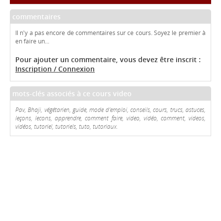
commentaires
Il n'y a pas encore de commentaires sur ce cours. Soyez le premier à
en faire un...
Pour ajouter un commentaire, vous devez être inscrit :
Inscription / Connexion
mots-clés associés à ce cours video
Pav, Bhaji, végétarien, guide, mode d'emploi, conseils, cours, trucs, astuces,
leçons, lecons, apprendre, comment faire, video, vidéo, comment, videos,
vidéos, tutoriel, tutoriels, tuto, tutoriaux.