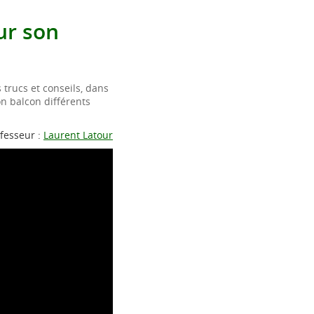
ur son
trucs et conseils, dans
on balcon différents
fesseur :
Laurent Latour