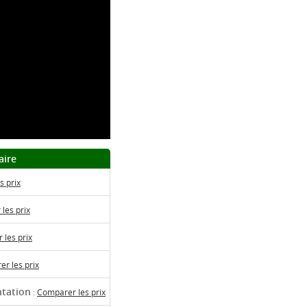
aire
s prix
les prix
les prix
r les prix
ntation
:
Comparer les prix