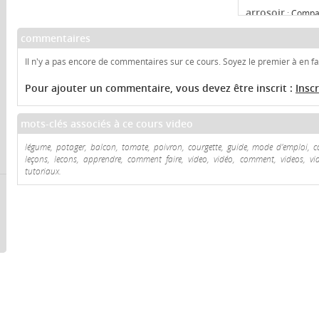
arrosoir
:
Compar
commentaires
billes d'argile
:
Il n'y a pas encore de commentaires sur ce cours. Soyez le premier à en fai
fumier
:
Comparer
Pour ajouter un commentaire, vous devez être inscrit :
Insc
compost
:
Compa
mots-clés associés à ce cours video
engrais nature
légume, potager, balcon, tomate, poivron, courgette, guide, mode d'emploi, con
leçons, lecons, apprendre, comment faire, video, vidéo, comment, videos, vidéo
tutoriaux.