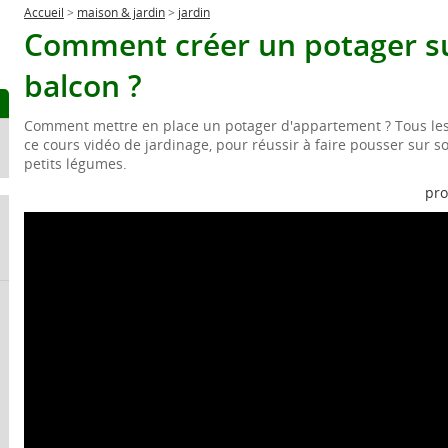
Accueil
>
maison & jardin
>
jardin
Comment créer un potager s
balcon ?
Comment mettre en place un potager d'appartement ? Tous les 
ce cours vidéo de jardinage, pour réussir à faire pousser sur s
petits légumes.
pro