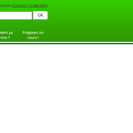
onjour
S'inscrire / S'identifier
ent ça
Proposez un
che ?
cours !