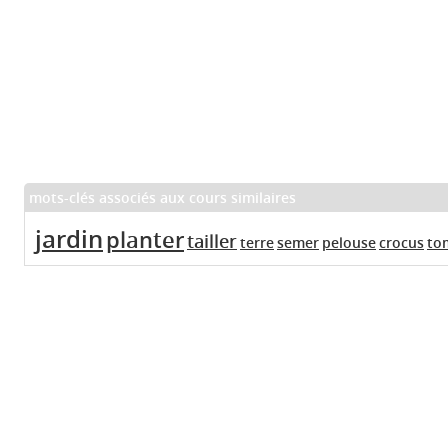
mots-clés associés aux cours similaires
jardin
planter
tailler
terre
semer
pelouse
crocus
to