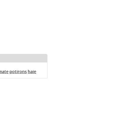
mate
potirons
haie