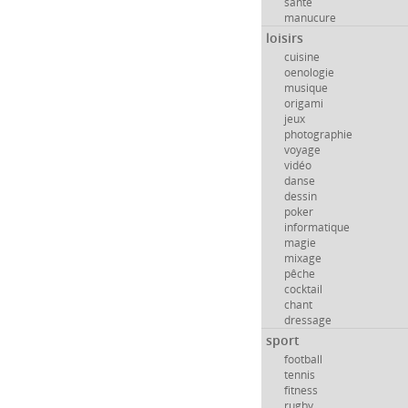
santé
manucure
loisirs
cuisine
oenologie
musique
origami
jeux
photographie
voyage
vidéo
danse
dessin
poker
informatique
magie
mixage
pêche
cocktail
chant
dressage
sport
football
tennis
fitness
rugby