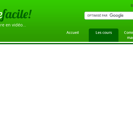
B
e
facile!
re en vidéo...
Accueil
Les cours
Comm
mar