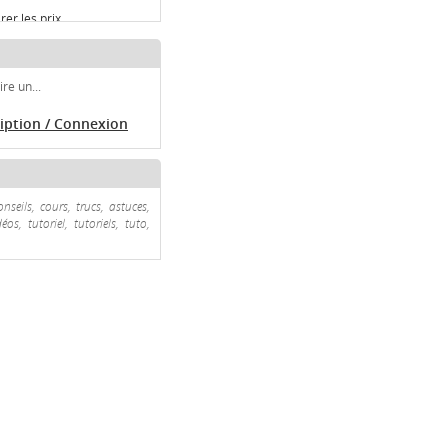
er les prix
Comparer les prix
re un...
 les prix
ription / Connexion
rer les prix
l
:
Comparer les prix
seils, cours, trucs, astuces,
s, tutoriel, tutoriels, tuto,